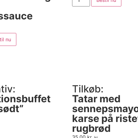
ssauce
til nu
tiv:
Tilkøb:
ionsbuffet
Tatar med
sødt”
sennepsmayo
karse på riste
rugbrød
35,00
kr.
kr