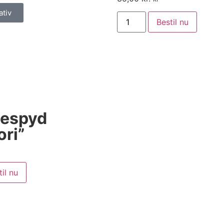
ativ
Bestil nu
gespyd
ori”
til nu