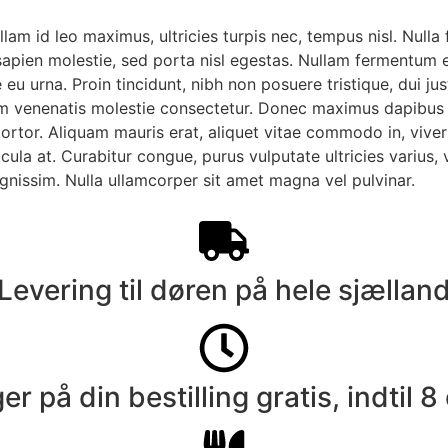
am id leo maximus, ultricies turpis nec, tempus nisl. Nulla f
 sapien molestie, sed porta nisl egestas. Nullam fermentum e
u urna. Proin tincidunt, nibh non posuere tristique, dui jus
ulum venenatis molestie consectetur. Donec maximus dapibus
ortor. Aliquam mauris erat, aliquet vitae commodo in, viverr
ula at. Curabitur congue, purus vulputate ultricies varius, vel
gnissim. Nulla ullamcorper sit amet magna vel pulvinar.
Levering til døren på hele sjællan
er på din bestilling gratis, indtil 8