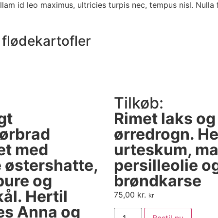
am id leo maximus, ultricies turpis nec, tempus nisl. Nulla f
e flødekartofler
Tilkøb:
gt
Rimet laks og
ørbrad
ørredrogn. Her
et med
urteskum, mal
e østershatte,
persilleolie o
pure og
brøndkarse
ål. Hertil
75,00
kr.
kr
s Anna og
Bestil nu