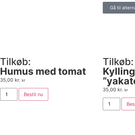
Gå til altern
Tilkøb:
Tilkøb:
Humus med tomat
Kyllin
“yakat
35,00
kr.
kr
35,00
kr.
kr
Bestil nu
Bes