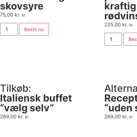
skovsyre
kraftig
rødvin
75,00
kr.
kr
225,00
kr.
kr
Bestil nu
Bes
Tilkøb:
Alterna
Italiensk buffet
Recept
“vælg selv”
“uden 
289,00
kr.
269,00
kr.
kr
kr