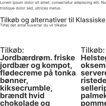
Lorem ipsum dolor sit amet, consectetur adipiscing elit. Null
tristique dolor sed, ultrices metus.
Tilkøb og alternativer til Klassisk
Tilføj det antal kuverter du vil tilkøbe
Tilkøb:
Tilkøb:
Jordbærdrøm. friske
Helste
jordbær og kompot,
oksem
flødecreme på tonka
server
bønner,
risted
kiksecrumble,
selleri
brændt hvid
palmek
chokolade og
pomme