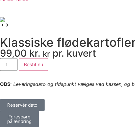
Klassiske flødekartofle
99,00
kr.
pr. kuvert
kr
Bestil nu
OBS:
Leveringsdato og tidspunkt vælges ved kassen, og bes
Reservér dato
Forespørg
på ændring