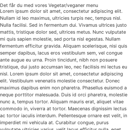
Det får du med vores Vegetar/veganer menu
Lorem ipsum dolor sit amet, consectetur adipiscing elit.
Nullam id leo maximus, ultricies turpis nec, tempus nisl.
Nulla facilisi. Sed in fermentum dui. Vivamus ultrices justo
mattis, tristique dolor sed, ultrices metus. Nunc vulputate
mi quis sapien molestie, sed porta nisl egestas. Nullam
fermentum efficitur gravida. Aliquam scelerisque, nisi quis
semper dapibus, lacus eros vestibulum sem, vel congue
ante augue eu urna. Proin tincidunt, nibh non posuere
tristique, dui justo accumsan leo, nec facilisis mi lectus eu
nisl. Lorem ipsum dolor sit amet, consectetur adipiscing
elit. Vestibulum venenatis molestie consectetur. Donec
maximus dapibus enim non pharetra. Phasellus euismod a
neque porttitor malesuada. Duis id orci pharetra, molestie
nunc a, tempus tortor. Aliquam mauris erat, aliquet vitae
commodo in, viverra at tortor. Maecenas dignissim lectus
ac tortor iaculis interdum. Pellentesque ornare est velit, in
imperdiet mi vehicula at. Curabitur congue, purus
vulputate ultricies varius, velit lacus efficitur nulla, eget