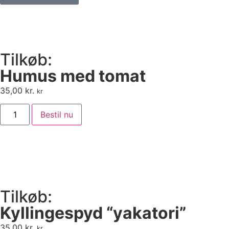
Tilkøb:
Humus med tomat
35,00
kr.
kr
Bestil nu
Tilkøb:
Kyllingespyd “yakatori”
35,00
kr.
kr