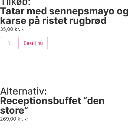
Tilkøb:
Tatar med sennepsmayo og
karse på ristet rugbrød
35,00
kr.
kr
Bestil nu
Alternativ:
Receptionsbuffet “den
store”
269,00
kr.
kr