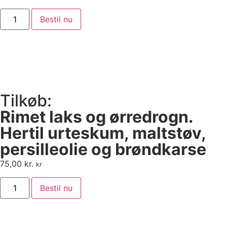
Bestil nu
Tilkøb:
Rimet laks og ørredrogn.
Hertil urteskum, maltstøv,
persilleolie og brøndkarse
75,00
kr.
kr
Bestil nu