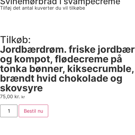
Svinemørbrad i svampecreme
Tilføj det antal kuverter du vil tilkøbe
Tilkøb:
Jordbærdrøm. friske jordbær
og kompot, flødecreme på
tonka bønner, kiksecrumble,
brændt hvid chokolade og
skovsyre
75,00
kr.
kr
Bestil nu